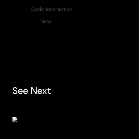
Client:
Qode Interactive
Category:
New
Tags:
Art
Design
Editorial
See Next