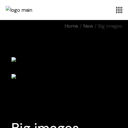
Home
New
Big images