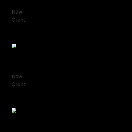
Small slider
New
Client:
Qode Interactive
Small gallery
New
Client:
Qode Interactive
Big slider