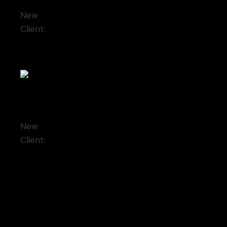
New
Client:
Qode Interactive
Big gallery
New
Client:
Qode Interactive