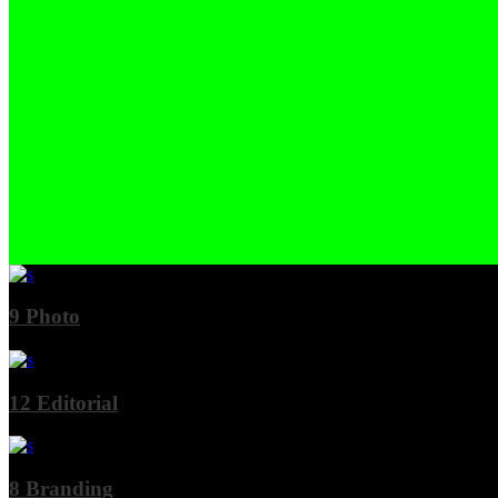
9
Photo
12
Editorial
8
Branding