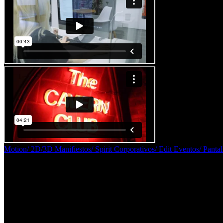
Motion/
2D/3D
Manifiestos/
Spirit
Corporativos/
Edit
Eventos/
Pantal