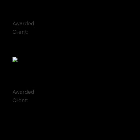
Momentum
Awarded
Client:
Qode Interactive
Self-possessed
Awarded
Client:
Moderna Museet Malmö