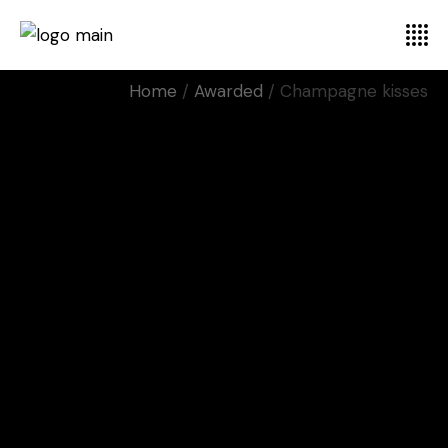
Home
Awarded
Champagne kisses