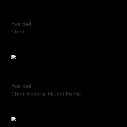
Liquid sound
Awarded
Client:
Qode Interactive
Kosmaj monument
Awarded
Client:
Moderna Museet Malmö