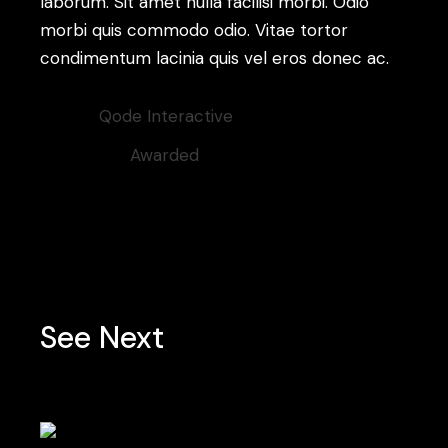
laborum. Sit amet nulla facilisi morbi. Odio
morbi quis commodo odio. Vitae tortor
condimentum lacinia quis vel eros donec ac.
Client:
Qode Interactive
Category:
Awarded
See Next