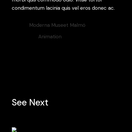
condimentum lacinia quis vel eros donec ac.
Client:
Moderna Museet Malmö
Category:
Animation
Tags:
Minimal
See Next