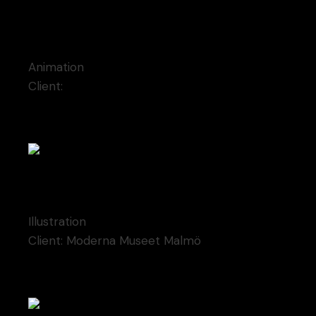
Contem Art 15
Animation
Client:
Moderna Museet Malmö
Contem Art 2
Illustration
Client:
Moderna Museet Malmö