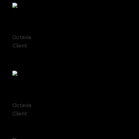
Horatia
Octavia
Client:
Qode Interactive
Glaucia
Octavia
Client:
Qode Interactive