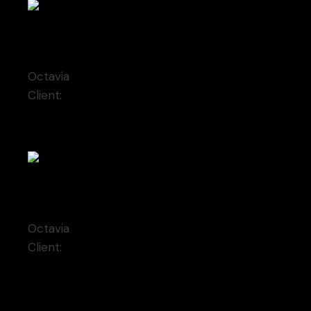
Juliana
Octavia
Client:
Qode Interactive
Hilaria
Octavia
Client:
Qode Interactive