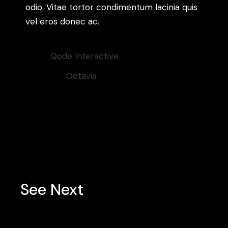
odio. Vitae tortor condimentum lacinia quis
vel eros donec ac.
Client:
Qode Interactive
Category:
Octavia
Tags:
Contemporary
See Next