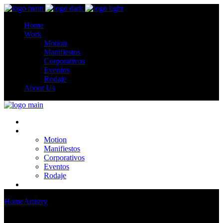
Home
Work
Motion
Manifiestos
Corporativos
Eventos
Rodaje
About Us
Home
Work
Motion
Manifiestos
Corporativos
Eventos
Rodaje
About Us
Home
Artistry
EPS Popped up and Soon Disappeared on Smaller
Labels