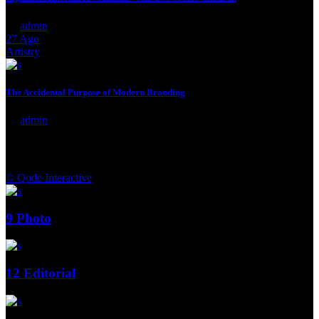
by
admin
27
Ago
Artistry
The Accidental Purpose of Modern Branding
by
admin
© Qode Interactive
9
Photo
12
Editorial