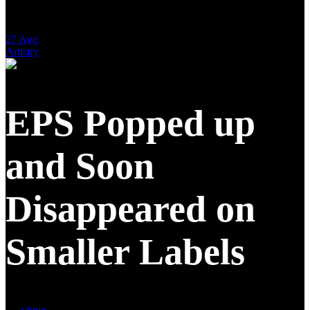
27
Ago
Artistry
EPS Popped up
and Soon
Disappeared on
Smaller Labels