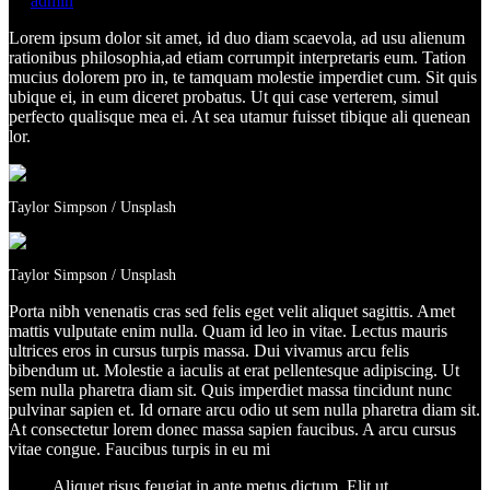
by
admin
Lorem ipsum dolor sit amet, id duo diam scaevola, ad usu alienum
rationibus philosophia,ad etiam corrumpit interpretaris eum. Tation
mucius dolorem pro in, te tamquam molestie imperdiet cum. Sit quis
ubique ei, in eum diceret probatus. Ut qui case verterem, simul
perfecto qualisque mea ei. At sea utamur fuisset tibique ali quenean
lor.
Taylor Simpson / Unsplash
Taylor Simpson / Unsplash
Porta nibh venenatis cras sed felis eget velit aliquet sagittis. Amet
mattis vulputate enim nulla. Quam id leo in vitae. Lectus mauris
ultrices eros in cursus turpis massa. Dui vivamus arcu felis
bibendum ut. Molestie a iaculis at erat pellentesque adipiscing. Ut
sem nulla pharetra diam sit. Quis imperdiet massa tincidunt nunc
pulvinar sapien et. Id ornare arcu odio ut sem nulla pharetra diam sit.
At consectetur lorem donec massa sapien faucibus. A arcu cursus
vitae congue. Faucibus turpis in eu mi
Aliquet risus feugiat in ante metus dictum. Elit ut