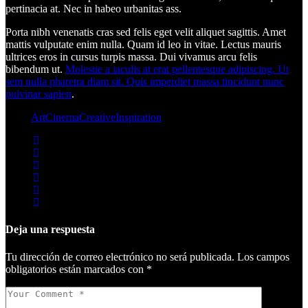
pertinacia at. Nec in habeo urbanitas ass.
Porta nibh venenatis cras sed felis eget velit aliquet sagittis. Amet
mattis vulputate enim nulla. Quam id leo in vitae. Lectus mauris
ultrices eros in cursus turpis massa. Dui vivamus arcu felis
bibendum ut.
Molestie a iaculis at erat pellentesque adipiscing. Ut
sem nulla pharetra diam sit. Quis imperdiet massa tincidunt nunc
pulvinar sapien
.
Tags:
Art
Cinema
Creative
Inspiration
Deja una respuesta
Tu dirección de correo electrónico no será publicada.
Los campos
obligatorios están marcados con
*