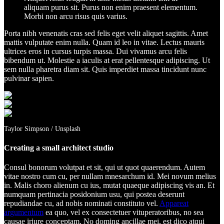
aliquam purus sit. Purus non enim praesent elementum.
Morbi non arcu risus quis varius.
Porta nibh venenatis cras sed felis eget velit aliquet sagittis. Amet
mattis vulputate enim nulla. Quam id leo in vitae. Lectus mauris
ultrices eros in cursus turpis massa. Dui vivamus arcu felis
bibendum ut. Molestie a iaculis at erat pellentesque adipiscing. Ut
sem nulla pharetra diam sit. Quis imperdiet massa tincidunt nunc
pulvinar sapien.
Taylor Simpson / Unsplash
Creating a small architect studio
Consul bonorum volutpat et sit, qui ut quot quaerendum. Autem
vitae nostro cum cu, per nullam mnesarchum id. Mei novum melius
in. Malis choro alienum cu ius, mutat quaeque adipiscing vis an. Et
numquam pertinacia posidonium usu, qui postea deserunt
repudiandae cu, ad nobis nominati constituto vel.
Appareat
argumentum
ea quo, vel ex consectetuer vituperatoribus, no sea
causae iriure conceptam. No doming ancillae mei, est dico atqui