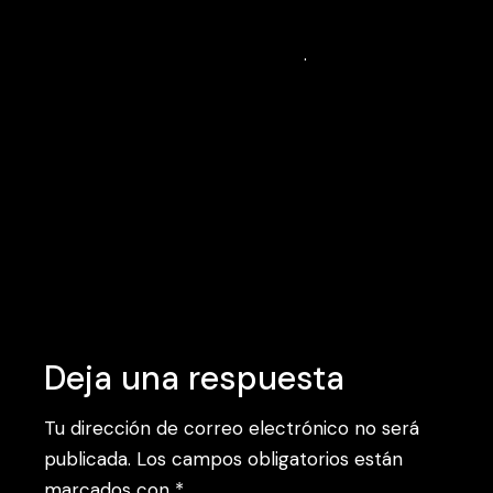
nulla pharetra diam sit. Quis imperdiet massa
tincidunt nunc pulvinar sapien
.
Tags:
Art
Cinema
Creative
Inspiration
Deja una respuesta
Tu dirección de correo electrónico no será
publicada.
Los campos obligatorios están
marcados con
*