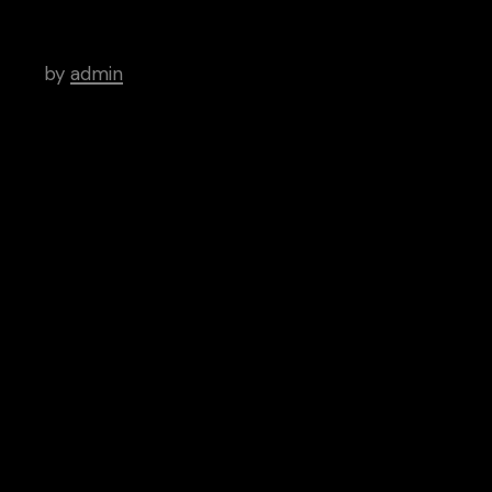
Spread Work Across Every Social
Network
by
admin