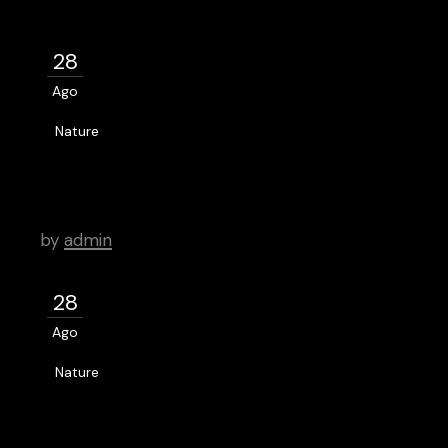
28
Ago
Nature
Building a Reputation in Logo
Design
by
admin
28
Ago
Nature
User Friendly Webpages That We
Love