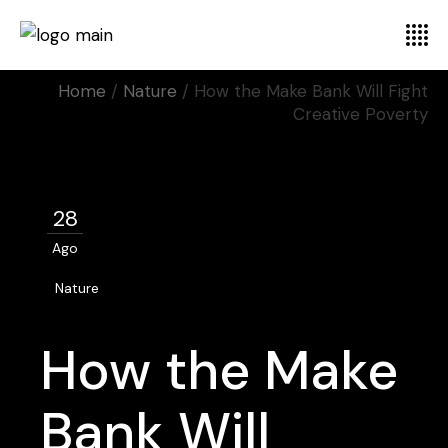
Home
Nature
How the Make Bank Will Fight
Creative Poverty
28
Ago
Nature
How the Make
Bank Will