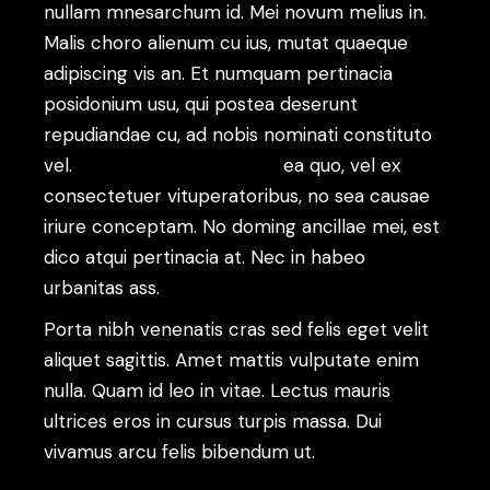
nullam mnesarchum id. Mei novum melius in.
Malis choro alienum cu ius, mutat quaeque
adipiscing vis an. Et numquam pertinacia
posidonium usu, qui postea deserunt
repudiandae cu, ad nobis nominati constituto
vel.
Appareat argumentum
ea quo, vel ex
consectetuer vituperatoribus, no sea causae
iriure conceptam. No doming ancillae mei, est
dico atqui pertinacia at. Nec in habeo
urbanitas ass.
Porta nibh venenatis cras sed felis eget velit
aliquet sagittis. Amet mattis vulputate enim
nulla. Quam id leo in vitae. Lectus mauris
ultrices eros in cursus turpis massa. Dui
vivamus arcu felis bibendum ut.
Molestie a
iaculis at erat pellentesque adipiscing. Ut sem