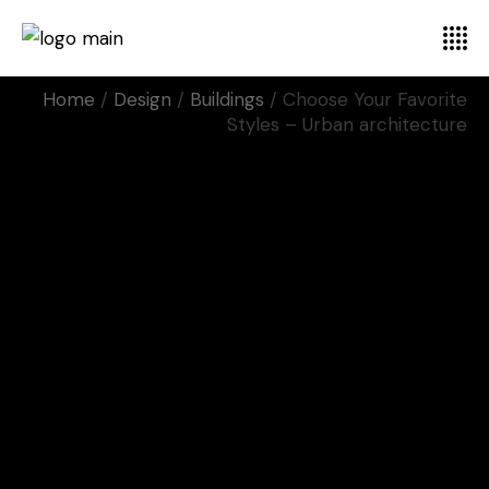
Home
Design
Buildings
Choose Your Favorite
Styles – Urban architecture