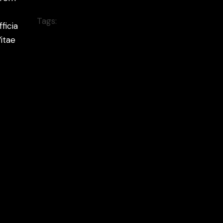
Animation
Tags:
ficia
minimal
itae