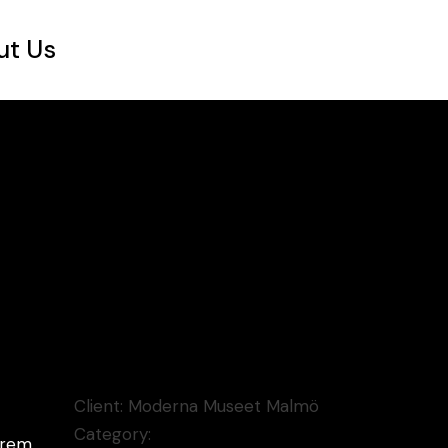
ut Us
Client:
Moderna Museet Malmö
Category:
orem