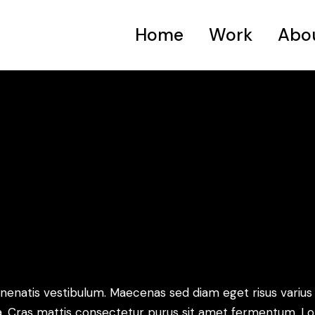
Home
Work
Abo
nenatis vestibulum. Maecenas sed diam eget risus varius
na. Cras mattis consectetur purus sit amet fermentum. L