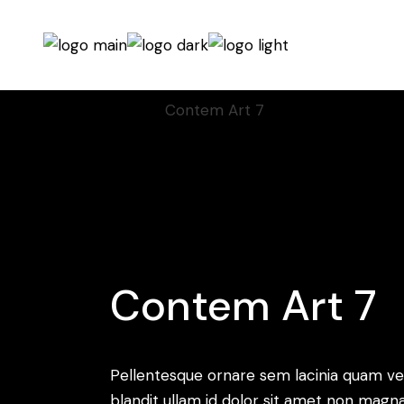
Home
Display
Animation
Contem Art 7
Contem Art 7
Pellentesque ornare sem lacinia quam ve
blandit ullam id dolor sit amet non mag