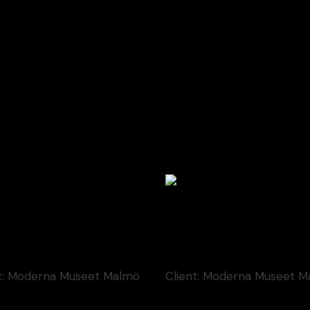
tem Art 18
Contem Art 21
New
Illustration
t:
Moderna Museet Malmö
Client:
Moderna Museet M