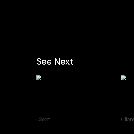
See Next
Contem Art 17
Con
Animation
Font
Client:
Moderna Museet Malmö
Clien