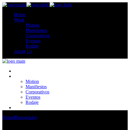
Home
Work
Motion
Manifiestos
Corporativos
Eventos
Rodaje
About Us
Home
Work
Motion
Manifiestos
Corporativos
Eventos
Rodaje
About Us
Home
Photography
Expand Your Horizons, Written by David Jonson
Carter