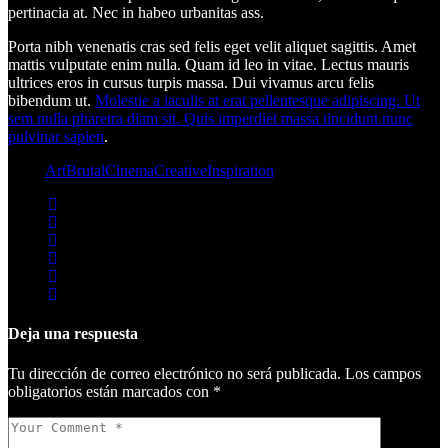
pertinacia at. Nec in habeo urbanitas ass.
Porta nibh venenatis cras sed felis eget velit aliquet sagittis. Amet
mattis vulputate enim nulla. Quam id leo in vitae. Lectus mauris
ultrices eros in cursus turpis massa. Dui vivamus arcu felis
bibendum ut.
Molestie a iaculis at erat pellentesque adipiscing. Ut
sem nulla pharetra diam sit. Quis imperdiet massa tincidunt nunc
pulvinar sapien
.
Tags:
Art
Brutal
Cinema
Creative
Inspiration
Deja una respuesta
Tu dirección de correo electrónico no será publicada.
Los campos
obligatorios están marcados con
*