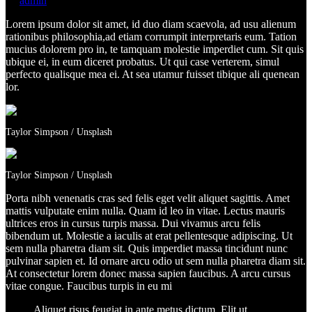
by
admin
Lorem ipsum dolor sit amet, id duo diam scaevola, ad usu alienum
rationibus philosophia,ad etiam corrumpit interpretaris eum. Tation
mucius dolorem pro in, te tamquam molestie imperdiet cum. Sit quis
ubique ei, in eum diceret probatus. Ut qui case verterem, simul
perfecto qualisque mea ei. At sea utamur fuisset tibique ali quenean
lor.
Taylor Simpson / Unsplash
Taylor Simpson / Unsplash
Porta nibh venenatis cras sed felis eget velit aliquet sagittis. Amet
mattis vulputate enim nulla. Quam id leo in vitae. Lectus mauris
ultrices eros in cursus turpis massa. Dui vivamus arcu felis
bibendum ut. Molestie a iaculis at erat pellentesque adipiscing. Ut
sem nulla pharetra diam sit. Quis imperdiet massa tincidunt nunc
pulvinar sapien et. Id ornare arcu odio ut sem nulla pharetra diam sit.
At consectetur lorem donec massa sapien faucibus. A arcu cursus
vitae congue. Faucibus turpis in eu mi
Aliquet risus feugiat in ante metus dictum. Elit ut