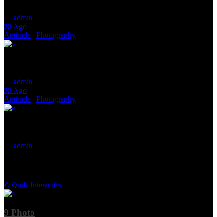
by
admin
28
Ago
Aptitude
/
Photography
Contributing Artists: Meet the Designers in Person
by
admin
28
Ago
Aptitude
/
Photography
Magazine’s Top 5 picks of Berlin Art Festival
by
admin
© Qode Interactive
9
Photo