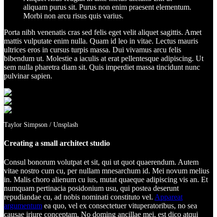
aliquam purus sit. Purus non enim praesent elementum.
Morbi non arcu risus quis varius.
Porta nibh venenatis cras sed felis eget velit aliquet sagittis. Amet
mattis vulputate enim nulla. Quam id leo in vitae. Lectus mauris
ultrices eros in cursus turpis massa. Dui vivamus arcu felis
bibendum ut. Molestie a iaculis at erat pellentesque adipiscing. Ut
sem nulla pharetra diam sit. Quis imperdiet massa tincidunt nunc
pulvinar sapien.
Taylor Simpson / Unsplash
Creating a small architect studio
Consul bonorum volutpat et sit, qui ut quot quaerendum. Autem
vitae nostro cum cu, per nullam mnesarchum id. Mei novum melius
in. Malis choro alienum cu ius, mutat quaeque adipiscing vis an. Et
numquam pertinacia posidonium usu, qui postea deserunt
repudiandae cu, ad nobis nominati constituto vel.
Appareat
argumentum
ea quo, vel ex consectetuer vituperatoribus, no sea
causae iriure conceptam. No doming ancillae mei, est dico atqui