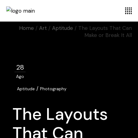
Home
Art
Aptitude
The Layouts That Can
Make or Break It All
28
Ago
/
Aptitude
Photography
The Layouts
That Can