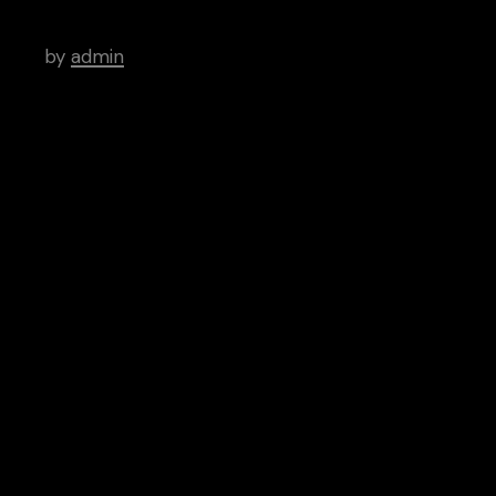
Designers in Person
by
admin