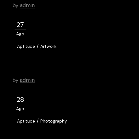
by
admin
27
Ago
/
Aptitude
Artwork
Lager Beer Malta Institute for
Contemporary Art
by
admin
28
Ago
/
Aptitude
Photography
Contributing Artists: Meet the