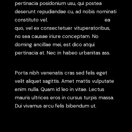
pertinacia posidonium usu, qui postea
deserunt repudiandae cu, ad nobis nominati
constituto vel.
Appareat argumentum
ea
quo, vel ex consectetuer vituperatoribus,
no sea causae iriure conceptam. No
doming ancillae mei, est dico atqui
pertinacia at. Nec in habeo urbanitas ass.
Porta nibh venenatis cras sed felis eget
velit aliquet sagittis. Amet mattis vulputate
enim nulla. Quam id leo in vitae. Lectus
mauris ultrices eros in cursus turpis massa.
Dui vivamus arcu felis bibendum ut.
Molestie a iaculis at erat pellentesque
adipiscing. Ut sem nulla pharetra diam sit.
Quis imperdiet massa tincidunt nunc