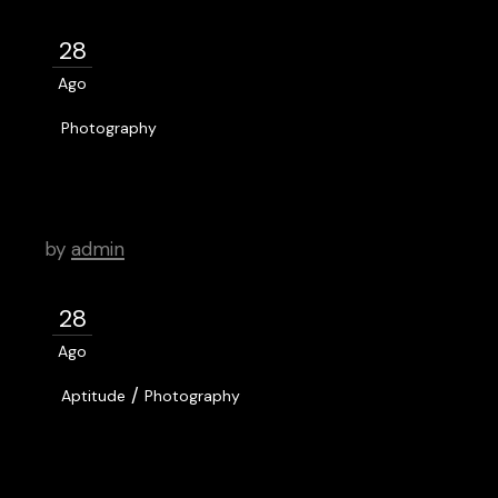
28
Ago
Photography
Expand Your Horizons, Written by
David Jonson Carter
by
admin
28
Ago
/
Aptitude
Photography
Magazine’s Top 5 picks of Berlin
Art Festival