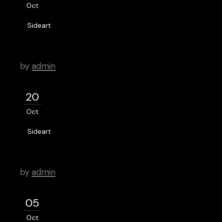
Oct
Sideart
Discover a world below.
by
admin
20
Oct
Sideart
WordPress Was Started In 2003.
by
admin
05
Oct