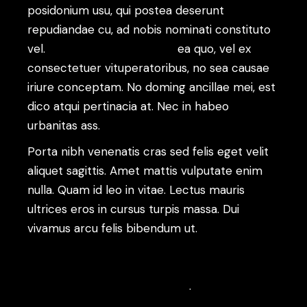
posidonium usu, qui postea deserunt
repudiandae cu, ad nobis nominati constituto
vel.
Appareat argumentum
ea quo, vel ex
consectetuer vituperatoribus, no sea causae
iriure conceptam. No doming ancillae mei, est
dico atqui pertinacia at. Nec in habeo
urbanitas ass.
Porta nibh venenatis cras sed felis eget velit
aliquet sagittis. Amet mattis vulputate enim
nulla. Quam id leo in vitae. Lectus mauris
ultrices eros in cursus turpis massa. Dui
vivamus arcu felis bibendum ut.
Molestie a
iaculis at erat pellentesque adipiscing. Ut sem
nulla pharetra diam sit. Quis imperdiet massa
tincidunt nunc pulvinar sapien
.