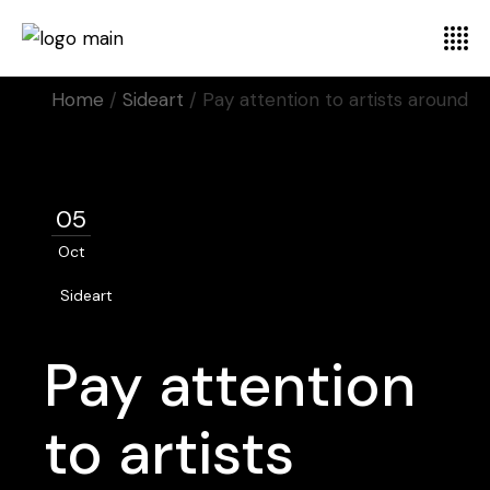
Home
Sideart
Pay attention to artists around
05
Oct
Sideart
Pay attention
to artists