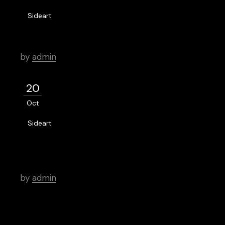
Sideart
Large office building & more
by
admin
20
Oct
Sideart
There’s a Long Tradition of Films
Made About Poets.
by
admin