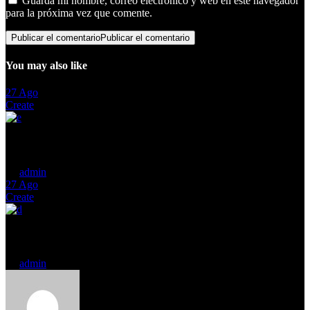
Guarda mi nombre, correo electrónico y web en este navegador
para la próxima vez que comente.
Publicar el comentario
Publicar el comentario
You may also like
27
Ago
Create
Big Name Actors You Didn’t Realize Were in the Film
by
admin
27
Ago
Create
Riding high: Seth Rogen’s 10 best films
by
admin