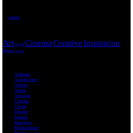
WordPress Was Started In 2003.
by
admin
Tags
Art
Cinema
Creative
Inspiration
Brutal
News
People
Categories
Aptitude
Architecture
Artistry
Artists
Artwork
Cinema
Create
Design
instaart
Interview
Multicultural