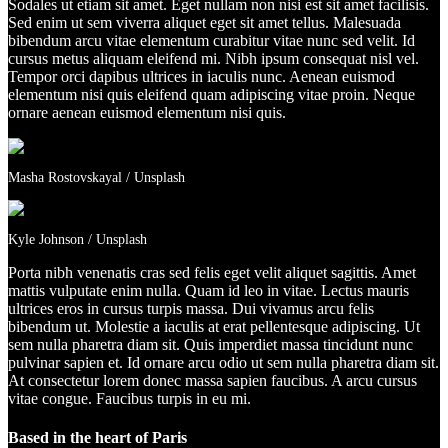
Sodales ut etiam sit amet. Eget nullam non nisi est sit amet facilisis.
Sed enim ut sem viverra aliquet eget sit amet tellus. Malesuada
bibendum arcu vitae elementum curabitur vitae nunc sed velit. Id
cursus metus aliquam eleifend mi. Nibh ipsum consequat nisl vel.
Tempor orci dapibus ultrices in iaculis nunc. Aenean euismod
elementum nisi quis eleifend quam adipiscing vitae proin. Neque
ornare aenean euismod elementum nisi quis.
Masha Rostovskayal / Unsplash
Kyle Johnson / Unsplash
Porta nibh venenatis cras sed felis eget velit aliquet sagittis. Amet
mattis vulputate enim nulla. Quam id leo in vitae. Lectus mauris
ultrices eros in cursus turpis massa. Dui vivamus arcu felis
bibendum ut. Molestie a iaculis at erat pellentesque adipiscing. Ut
sem nulla pharetra diam sit. Quis imperdiet massa tincidunt nunc
pulvinar sapien et. Id ornare arcu odio ut sem nulla pharetra diam sit.
At consectetur lorem donec massa sapien faucibus. A arcu cursus
vitae congue. Faucibus turpis in eu mi.
Based in the heart of Paris