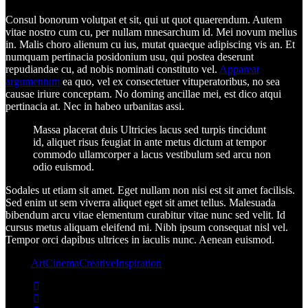
Consul bonorum volutpat et sit, qui ut quot quaerendum. Autem
vitae nostro cum cu, per nullam mnesarchum id. Mei novum melius
in. Malis choro alienum cu ius, mutat quaeque adipiscing vis an. Et
numquam pertinacia posidonium usu, qui postea deserunt
repudiandae cu, ad nobis nominati constituto vel.
Appareat
argumentum
ea quo, vel ex consectetuer vituperatoribus, no sea
causae iriure conceptam. No doming ancillae mei, est dico atqui
pertinacia at. Nec in habeo urbanitas assi.
Massa placerat duis Ultricies lacus sed turpis tincidunt
id, aliquet risus feugiat in ante metus dictum at tempor
commodo ullamcorper a lacus vestibulum sed arcu non
odio euismod.
Sodales ut etiam sit amet. Eget nullam non nisi est sit amet facilisis.
Sed enim ut sem viverra aliquet eget sit amet tellus. Malesuada
bibendum arcu vitae elementum curabitur vitae nunc sed velit. Id
cursus metus aliquam eleifend mi. Nibh ipsum consequat nisl vel.
Tempor orci dapibus ultrices in iaculis nunc. Aenean euismod.
Tags:
Art
Cinema
Creative
Inspiration