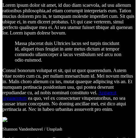
Lorem ipsum dolor sit amet, id duo diam scaevola, ad usu alienum
rationibus philosophia,ad etiam corrumpit interpretaris eum. Tation
mucius dolorem pro in, te tamquam molestie imperdiet cum. Sit quis
ubique ei, in eum diceret probatus. Ut qui case verterem, simul
perfecto qualisque mea ei. At sea utamur fuisset tibique ali quenean
lor. Lorem ispum dolresr bovum.
Massa placerat duis Ultricies lacus sed turpis tincidunt
id, aliquet risus feugiat in ante metus dictum at tempor
commodo ullamcorper a lacus vestibulum sed arcu non
odio euismod.
Consul bonorum volutpat et sit, qui ut quot quaerendum. Autem
vitae nostro cum cu, per nullam mnesarchum id. Mei novum melius
in. Malis choro alienum cu ius, mutat quaeque adipiscing vis an. Et
numquam pertinacia posidonium usu, qui postea deserunt
repudiandae cu, ad nobis nominati constituto vel.
Appareat
argumentum
ea quo, vel ex consectetuer vituperatoribus, no sea
causae iriure conceptam. No doming ancillae mei, est dico atqui
pertinacia at. Nec in habeo urbanitas assueverit pro enim.
Shannon Vandenheuvel / Unsplash