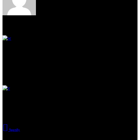
Read Next
Pay attention to artists around
Discover a world below.
Large office building & more
Subscribe
Spotify