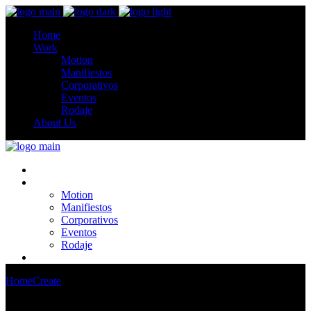
Home
Work
Motion
Manifiestos
Corporativos
Eventos
Rodaje
About Us
Home
Work
Motion
Manifiestos
Corporativos
Eventos
Rodaje
About Us
Home
Create
An Open Letter to Film Fans: Remakes Are a Thing