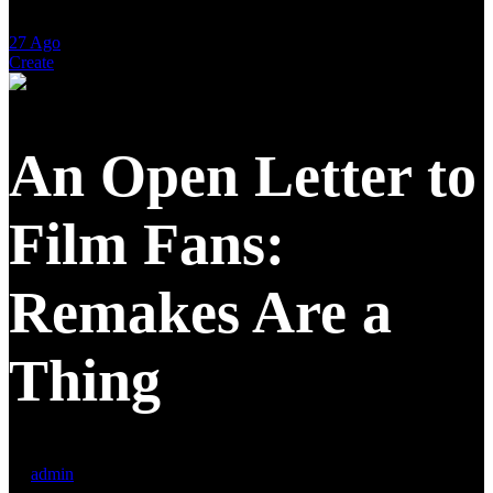
27
Ago
Create
An Open Letter to
Film Fans:
Remakes Are a
Thing
by
admin