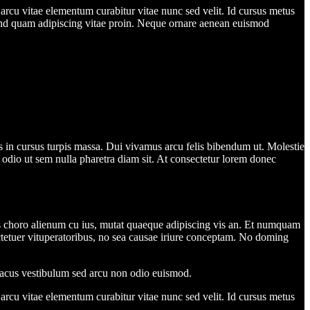
m arcu vitae elementum curabitur vitae nunc sed velit. Id cursus metus
fend quam adipiscing vitae proin. Neque ornare aenean euismod
ros in cursus turpis massa. Dui vivamus arcu felis bibendum ut. Molestie
u odio ut sem nulla pharetra diam sit. At consectetur lorem donec
 choro alienum cu ius, mutat quaeque adipiscing vis an. Et numquam
tetuer vituperatoribus, no sea causae iriure conceptam. No doming
a lacus vestibulum sed arcu non odio euismod.
m arcu vitae elementum curabitur vitae nunc sed velit. Id cursus metus