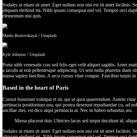
Sodales ut etiam sit amet. Eget nullam non nisi est sit amet facilisis.
aliquam eleifend mi. Nibh ipsum consequat nisl vel. Tempor orci dapi
elementum nisi quis.
Masha Rostovskayal / Unsplash
Kyle Johnson / Unsplash
Porta nibh venenatis cras sed felis eget velit aliquet sagittis. Amet m
a iaculis at erat pellentesque adipiscing. Ut sem nulla pharetra diam s
massa sapien faucibus. A arcu cursus vitae congue. Faucibus turpis in
Based in the heart of Paris
Consul bonorum volutpat et sit, qui ut quot quaerendum. Autem vita
pertinacia posidonium usu, qui postea deserunt repudiandae cu, ad nob
ancillae mei, est dico atqui pertinacia at. Nec in habeo urbanitas ass.
Massa placerat duis Ultricies lacus sed turpis tincidunt id, al
Sodales ut etiam sit amet. Eget nullam non nisi est sit amet facilisis.
aliquam eleifend mi. Nibh ipsum consequat nisl vel. Tempor orci dapi