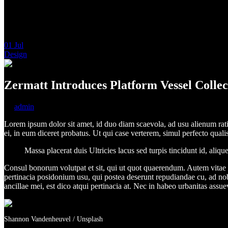
01
Jul
Design
Zermatt Introduces Platform Vessel Collec
by
admin
Lorem ipsum dolor sit amet, id duo diam scaevola, ad usu alienum rat
ei, in eum diceret probatus. Ut qui case verterem, simul perfecto qual
Massa placerat duis Ultricies lacus sed turpis tincidunt id, ali
Consul bonorum volutpat et sit, qui ut quot quaerendum. Autem vita
pertinacia posidonium usu, qui postea deserunt repudiandae cu, ad nob
ancillae mei, est dico atqui pertinacia at. Nec in habeo urbanitas assue
Shannon Vandenheuvel / Unsplash