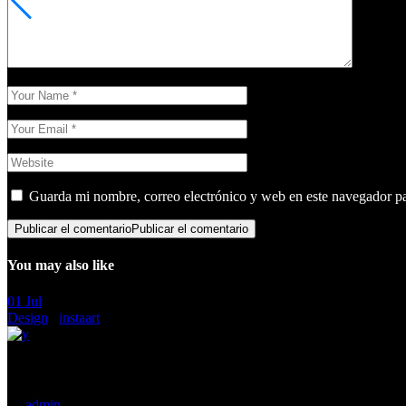
Guarda mi nombre, correo electrónico y web en este navegador p
Publicar el comentario
Publicar el comentario
You may also like
01
Jul
Design
/
instaart
Discover & learn new things here
by
admin