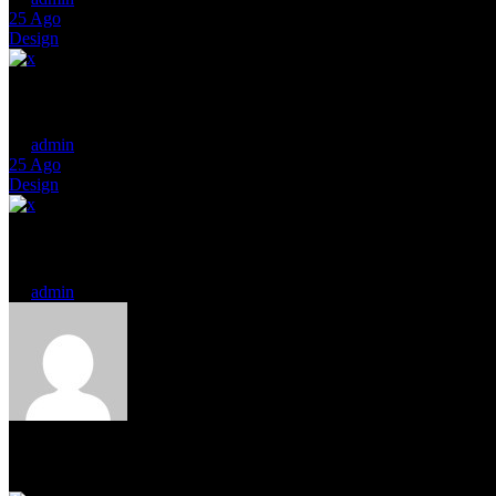
25
Ago
Design
The art of photography
by
admin
25
Ago
Design
A painting by Titian attributed
by
admin
Read Next