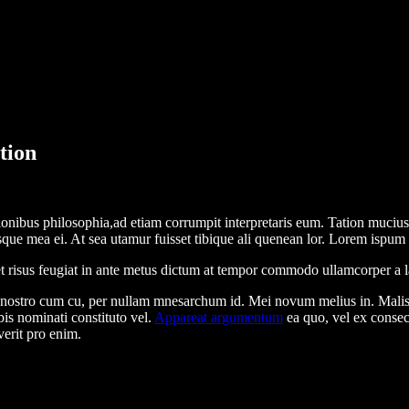
tion
ionibus philosophia,ad etiam corrumpit interpretaris eum. Tation muciu
isque mea ei. At sea utamur fuisset tibique ali quenean lor. Lorem ispu
quet risus feugiat in ante metus dictum at tempor commodo ullamcorper a
e nostro cum cu, per nullam mnesarchum id. Mei novum melius in. Malis
is nominati constituto vel.
Appareat argumentum
ea quo, vel ex consec
verit pro enim.