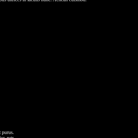
t purus.
r, rutr.