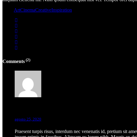
Tags:
Art
Cinema
Creative
Inspiration
(2)
Comments
Marvin Dean
agosto 25, 2020
Praesent turpis risus, interdum nec venenatis id, pretium sit ame
ipsum primis in faucibus. Aliquam eu lorem nibh. Mauris ex dolo