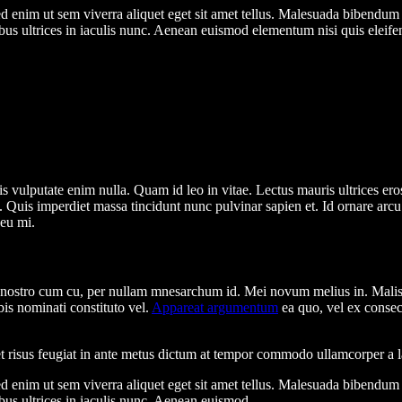
 Sed enim ut sem viverra aliquet eget sit amet tellus. Malesuada bibendu
bus ultrices in iaculis nunc. Aenean euismod elementum nisi quis elei
attis vulputate enim nulla. Quam id leo in vitae. Lectus mauris ultrices e
it. Quis imperdiet massa tincidunt nunc pulvinar sapien et. Id ornare arc
 eu mi.
e nostro cum cu, per nullam mnesarchum id. Mei novum melius in. Malis
is nominati constituto vel.
Appareat argumentum
ea quo, vel ex consec
iquet risus feugiat in ante metus dictum at tempor commodo ullamcorper 
 Sed enim ut sem viverra aliquet eget sit amet tellus. Malesuada bibendu
bus ultrices in iaculis nunc. Aenean euismod.