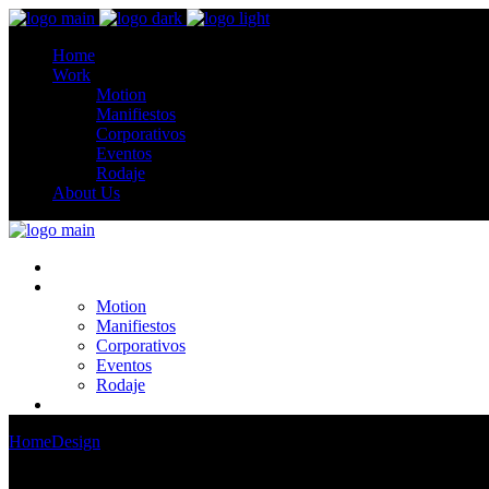
Home
Work
Motion
Manifiestos
Corporativos
Eventos
Rodaje
About Us
Home
Work
Motion
Manifiestos
Corporativos
Eventos
Rodaje
About Us
Home
Design
Zermatt Introduces Platform Vessel Collection