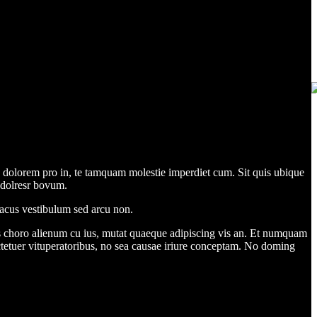
s dolorem pro in, te tamquam molestie imperdiet cum. Sit quis ubique
m dolresr bovum.
 lacus vestibulum sed arcu non.
 choro alienum cu ius, mutat quaeque adipiscing vis an. Et numquam
tetuer vituperatoribus, no sea causae iriure conceptam. No doming