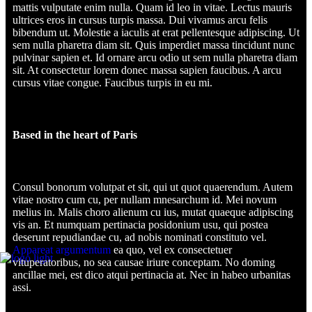
mattis vulputate enim nulla. Quam id leo in vitae. Lectus mauris
ultrices eros in cursus turpis massa. Dui vivamus arcu felis
bibendum ut. Molestie a iaculis at erat pellentesque adipiscing. Ut
sem nulla pharetra diam sit. Quis imperdiet massa tincidunt nunc
pulvinar sapien et. Id ornare arcu odio ut sem nulla pharetra diam
sit. At consectetur lorem donec massa sapien faucibus. A arcu
cursus vitae congue. Faucibus turpis in eu mi.
Based in the heart of Paris
Consul bonorum volutpat et sit, qui ut quot quaerendum. Autem
vitae nostro cum cu, per nullam mnesarchum id. Mei novum
melius in. Malis choro alienum cu ius, mutat quaeque adipiscing
vis an. Et numquam pertinacia posidonium usu, qui postea
deserunt repudiandae cu, ad nobis nominati constituto vel.
Appareat argumentum
ea quo, vel ex consectetuer
vituperatoribus, no sea causae iriure conceptam. No doming
ancillae mei, est dico atqui pertinacia at. Nec in habeo urbanitas
assi.