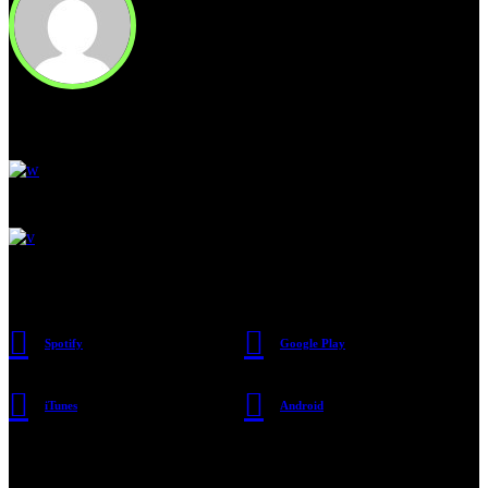
Read Next
Pay attention to artists around
Discover a world below.
Large office building & more
Subscribe
Spotify
Google Play
iTunes
Android