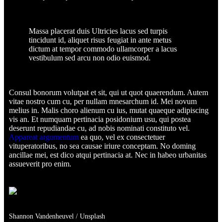
Massa placerat duis Ultricies lacus sed turpis
tincidunt id, aliquet risus feugiat in ante metus
dictum at tempor commodo ullamcorper a lacus
vestibulum sed arcu non odio euismod.
Consul bonorum volutpat et sit, qui ut quot quaerendum. Autem
vitae nostro cum cu, per nullam mnesarchum id. Mei novum
melius in. Malis choro alienum cu ius, mutat quaeque adipiscing
vis an. Et numquam pertinacia posidonium usu, qui postea
deserunt repudiandae cu, ad nobis nominati constituto vel.
Appareat argumentum
ea quo, vel ex consectetuer
vituperatoribus, no sea causae iriure conceptam. No doming
ancillae mei, est dico atqui pertinacia at. Nec in habeo urbanitas
assueverit pro enim.
Shannon Vandenheuvel / Unsplash