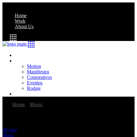
Home
Work
About Us
Home
Work
Motion
Manifiestos
Corporativos
Eventos
Rodaje
About Us
Home
Music
Timeless Indie Albums That We Love
28
Ago
Music