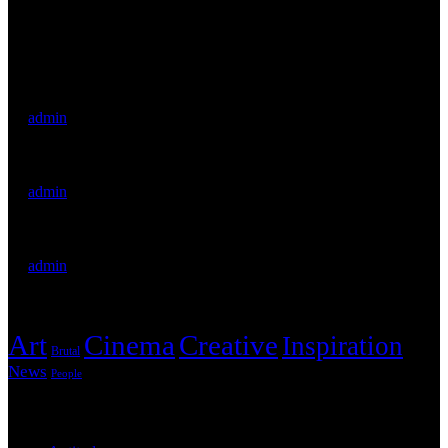
Archive
Hello world!
by
admin
There’s a Long Tradition of Films Made About Poets.
by
admin
WordPress Was Started In 2003.
by
admin
Tags
Art
Cinema
Creative
Inspiration
Brutal
News
People
Categories