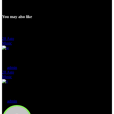
You may also like
28
Ago
Music
Life and Sound – How an Indie Artist Altered a Generation
by
admin
28
Ago
Music
Examining Good and Evil Through a Prism of Joy
by
admin